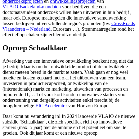
onderzoeksprojecten
en
ontwikkelingsprojecten
van
VLAIO,
Baekeland-mandaten
voor bedrijven die een
doctoraatsstudent onderzoek willen laten uitvoeren in hun bedrijf ,
maar ook Europese maatregelen die innovatieve samenwerking
tussen bedrijven uit verschillende regio’s promoten (bv.
CrossRoads
Vlaanderen – Nederland
, Eurostars,…). Steunmaatregelen rond het
effectief opschalen zijn echter uitzonderlijk.
Oproep Schaalklaar
Afwerking van een innovatieve ontwikkeling betekent nog niet dat
je bedrijf klaar is om het ontwikkelde product of de ontwikkelde
dienst meteen breed in de markt te zetten. Vaak gaan er nog veel
moeite en kosten gepaard met o.a. het uitbouwen van een team,
investeren in productiecapaciteit, ontwikkeling van de
(internationale) markt en marketing, uitwerken van processen en
bijhorende IT,… Tot voor kort konden innovatieve starters voor
ondersteuning van dergelijke activiteiten enkel terecht bij de
hoogdrempelige
EIC Accelerator
van Horizon Europe.
Daar komt nu verandering in! In 2024 lanceerde VLAIO de nieuwe
subsidie ‘Schaalklaar’, die zich specifiek richt op innovatieve
starters (max. 5 jaar) met de ambitie en het potentieel om snel te
groeien. Ook dit jaar komt er een nieuwe oproep.