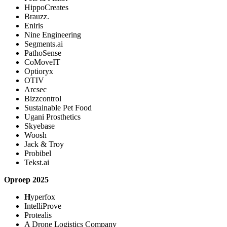
HippoCreates
Brauzz.
Eniris
Nine Engineering
Segments.ai
PathoSense
CoMoveIT
Optioryx
OTIV
Arcsec
Bizzcontrol
Sustainable Pet Food
Ugani Prosthetics
Skyebase
Woosh
Jack & Troy
Probibel
Tekst.ai
Oproep 2025
H
yperfox
IntelliProve
Protealis
A Drone Logistics Company