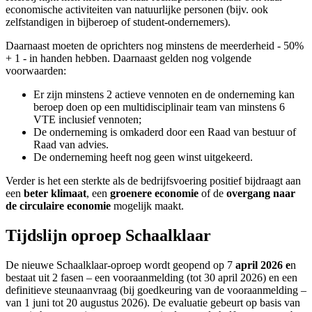
economische activiteiten van natuurlijke personen (bijv. ook
zelfstandigen in bijberoep of student-ondernemers).
Daarnaast moeten de oprichters nog minstens de meerderheid - 50%
+ 1 - in handen hebben. Daarnaast gelden nog volgende
voorwaarden:
Er zijn minstens 2 actieve vennoten en de onderneming kan
beroep doen op een multidisciplinair team van minstens 6
VTE inclusief vennoten;
De onderneming is omkaderd door een Raad van bestuur of
Raad van advies.
De onderneming heeft nog geen winst uitgekeerd.
Verder is het een sterkte als de bedrijfsvoering positief bijdraagt aan
een
beter klimaat
, een
groenere economie
of de
overgang naar
de circulaire economie
mogelijk maakt.
Tijdslijn oproep Schaalklaar
De nieuwe Schaalklaar-oproep wordt geopend op 7
april 2026 e
n
bestaat uit 2 fasen – een vooraanmelding (tot 30 april 2026) en een
definitieve steunaanvraag (bij goedkeuring van de vooraanmelding –
van 1 juni tot 20 augustus 2026). De evaluatie gebeurt op basis van