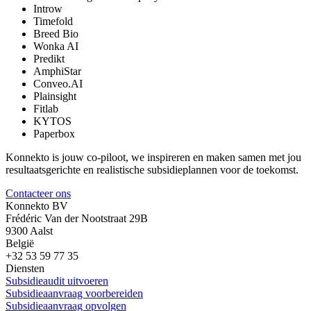
Introw
Timefold
Breed Bio
Wonka AI
Predikt
AmphiStar
Conveo.AI
Plainsight
Fitlab
KYTOS
Paperbox
Konnekto is jouw co-piloot, we inspireren en maken samen met jou
resultaatsgerichte en realistische subsidieplannen voor de toekomst.
Contacteer ons
Konnekto BV
Frédéric Van der Nootstraat 29B
9300 Aalst
België
+32 53 59 77 35
Diensten
Subsidieaudit uitvoeren
Subsidieaanvraag voorbereiden
Subsidieaanvraag opvolgen