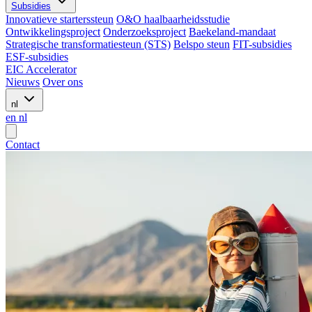
Subsidies
Innovatieve starterssteun
O&O haalbaarheidsstudie
Ontwikkelingsproject
Onderzoeksproject
Baekeland-mandaat
Strategische transformatiesteun (STS)
Belspo steun
FIT-subsidies
ESF-subsidies
EIC Accelerator
Nieuws
Over ons
nl
en
nl
Contact