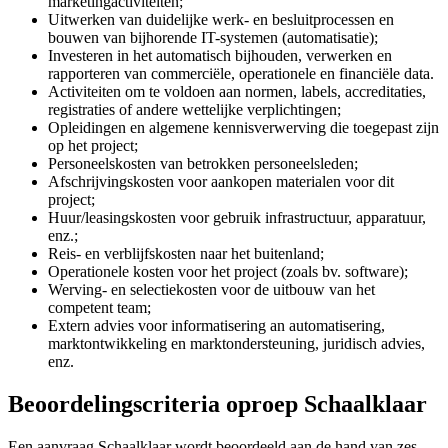
marketingactiviteiten;
Uitwerken van duidelijke werk- en besluitprocessen en
bouwen van bijhorende IT-systemen (automatisatie);
Investeren in het automatisch bijhouden, verwerken en
rapporteren van commerciële, operationele en financiële data.
Activiteiten om te voldoen aan normen, labels, accreditaties,
registraties of andere wettelijke verplichtingen;
Opleidingen en algemene kennisverwerving die toegepast zijn
op het project;
Personeelskosten van betrokken personeelsleden;
Afschrijvingskosten voor aankopen materialen voor dit
project;
Huur/leasingskosten voor gebruik infrastructuur, apparatuur,
enz.;
Reis- en verblijfskosten naar het buitenland;
Operationele kosten voor het project (zoals bv. software);
Werving- en selectiekosten voor de uitbouw van het
competent team;
Extern advies voor informatisering an automatisering,
marktontwikkeling en marktondersteuning, juridisch advies,
enz.
Beoordelingscriteria oproep Schaalklaar
Een aanvraag Schaalklaar wordt beoordeeld aan de hand van zes