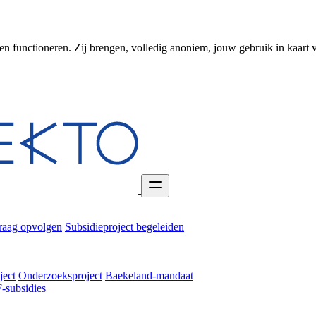
en functioneren. Zij brengen, volledig anoniem, jouw gebruik in kaart 
raag opvolgen
Subsidieproject begeleiden
ject
Onderzoeksproject
Baekeland-mandaat
-subsidies