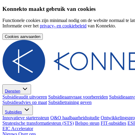
Konnekto maakt gebruik van cookies
Functionele cookies zijn minimaal nodig om de website normaal te lat
Informatie over het
privacy- en cookiebeleid
van Konnekto.
Cookies aanvaarden
Diensten
Subsidieaudit uitvoeren
Subsidieaanvraag voorbereiden
Subsidieaanv
Subsidieadvies op maat
Subsidietraining geven
Subsidies
Innovatieve starterssteun
O&O haalbaarheidsstudie
Ontwikkelingspro
Strategische transformatiesteun (STS)
Belspo steun
FIT-subsidies
ESF
EIC Accelerator
Nieuws
Over ons