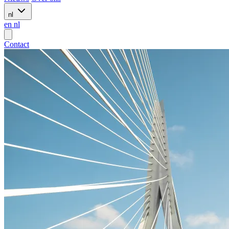
nl
en
nl
Contact