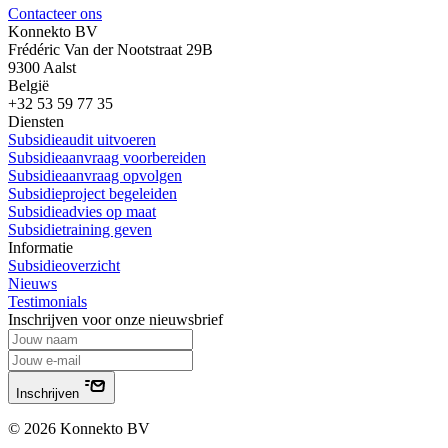
Contacteer ons
Konnekto BV
Frédéric Van der Nootstraat 29B
9300 Aalst
België
+32 53 59 77 35
Diensten
Subsidieaudit uitvoeren
Subsidieaanvraag voorbereiden
Subsidieaanvraag opvolgen
Subsidieproject begeleiden
Subsidieadvies op maat
Subsidietraining geven
Informatie
Subsidieoverzicht
Nieuws
Testimonials
Inschrijven voor onze nieuwsbrief
Inschrijven
© 2026 Konnekto BV