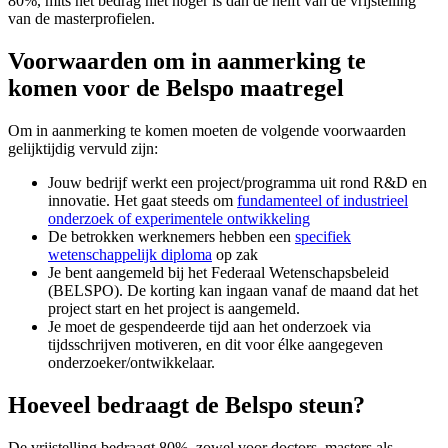
80%, mits het bedrag niet hoger is dan de helft van de vrijstelling
van de masterprofielen.
Voorwaarden om in aanmerking te
komen voor de Belspo maatregel
Om in aanmerking te komen moeten de volgende voorwaarden
gelijktijdig vervuld zijn:
Jouw bedrijf werkt een project/programma uit rond R&D en
innovatie. Het gaat steeds om
fundamenteel of industrieel
onderzoek of experimentele ontwikkeling
De betrokken werknemers hebben een
specifiek
wetenschappelijk diploma
op zak
Je bent aangemeld bij het Federaal Wetenschapsbeleid
(BELSPO). De korting kan ingaan vanaf de maand dat het
project start en het project is aangemeld.
Je moet de gespendeerde tijd aan het onderzoek via
tijdsschrijven motiveren, en dit voor élke aangegeven
onderzoeker/ontwikkelaar.
Hoeveel bedraagt de Belspo steun?
De vrijstelling bedraagt 80%, zowel voor doctors, masters als