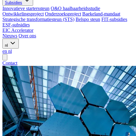
Subsidies
Innovatieve starterssteun
O&O haalbaarheidsstudie
Ontwikkelingsproject
Onderzoeksproject
Baekeland-mandaat
Strategische transformatiesteun (STS)
Belspo steun
FIT-subsidies
ESF-subsidies
EIC Accelerator
Nieuws
Over ons
nl
en
nl
Contact