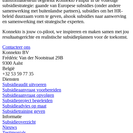
transformatiesteun begeleidt Konnekto Finipur in de volledige
subsidiestrategie: gaande van Europese subsidies (onder andere
samenwerking met buitenlandse partners), subsidies om het HR-
beleid duurzaam vorm te geven, alsook subsidies naar aanwerving
en samenwerking met strategische experten.
Konnekto is jouw co-piloot, we inspireren en maken samen met jou
resultaatsgerichte en realistische subsidieplannen voor de toekomst.
Contacteer ons
Konnekto BV
Frédéric Van der Nootstraat 29B
9300 Aalst
België
+32 53 59 77 35
Diensten
Subsidieaudit uitvoeren
Subsidieaanvraag voorbereiden
Subsidieaanvraag opvolgen
Subsidieproject begeleiden
Subsidieadvies op maat
Subsidietraining geven
Informatie
Subsidieoverzicht
Nieuws
Testimonials