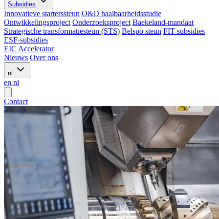
Subsidies
Innovatieve starterssteun
O&O haalbaarheidsstudie
Ontwikkelingsproject
Onderzoeksproject
Baekeland-mandaat
Strategische transformatiesteun (STS)
Belspo steun
FIT-subsidies
ESF-subsidies
EIC Accelerator
Nieuws
Over ons
nl
en
nl
Contact