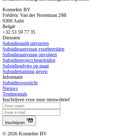
Konnekto BV
Frédéric Van der Nootstraat 29B
9300 Aalst
België
+32 53 59 77 35
Diensten
Subsidieaudit uitvoeren
Subsidieaanvraag voorbereiden
Subsidieaanvraag opvolgen
Subsidieproject begeleiden
Subsidieadvies op maat
Subsidietraining geven
Informatie
Subsidieoverzicht
Nieuws
Testimonials
Inschrijven voor onze nieuwsbrief
Inschrijven
© 2026 Konnekto BV