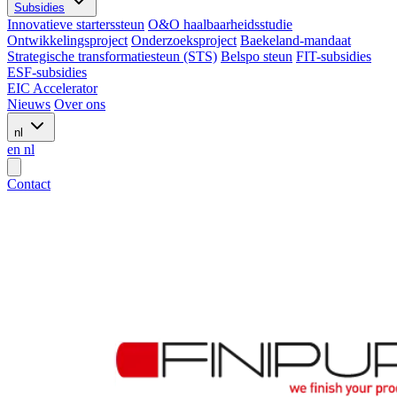
Subsidies
Innovatieve starterssteun
O&O haalbaarheidsstudie
Ontwikkelingsproject
Onderzoeksproject
Baekeland-mandaat
Strategische transformatiesteun (STS)
Belspo steun
FIT-subsidies
ESF-subsidies
EIC Accelerator
Nieuws
Over ons
nl
en
nl
Contact