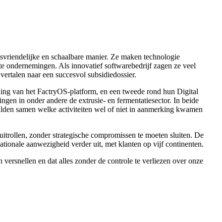
svriendelijke en schaalbare manier. Ze maken technologie
te ondernemingen. Als innovatief softwarebedrijf zagen ze veel
ertalen naar een succesvol subsidiedossier.
ling van het FactryOS-platform, en een tweede rond hun Digital
gen in onder andere de extrusie- en fermentatiesector. In beide
aalden samen welke activiteiten wel of niet in aanmerking kwamen
trollen, zonder strategische compromissen te moeten sluiten. De
nationale aanwezigheid verder uit, met klanten op vijf continenten.
versnellen en dat alles zonder de controle te verliezen over onze