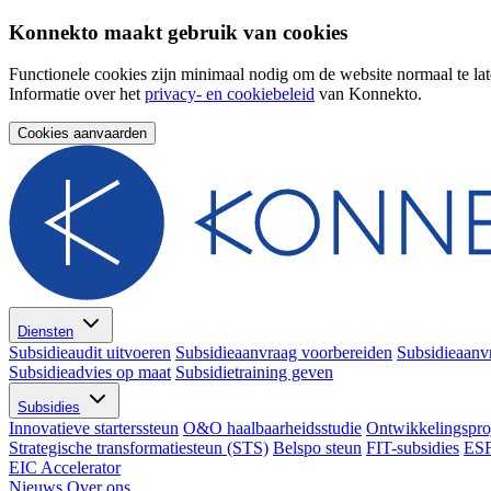
Konnekto maakt gebruik van cookies
Functionele cookies zijn minimaal nodig om de website normaal te lat
Informatie over het
privacy- en cookiebeleid
van Konnekto.
Cookies aanvaarden
Diensten
Subsidieaudit uitvoeren
Subsidieaanvraag voorbereiden
Subsidieaanv
Subsidieadvies op maat
Subsidietraining geven
Subsidies
Innovatieve starterssteun
O&O haalbaarheidsstudie
Ontwikkelingspro
Strategische transformatiesteun (STS)
Belspo steun
FIT-subsidies
ESF
EIC Accelerator
Nieuws
Over ons