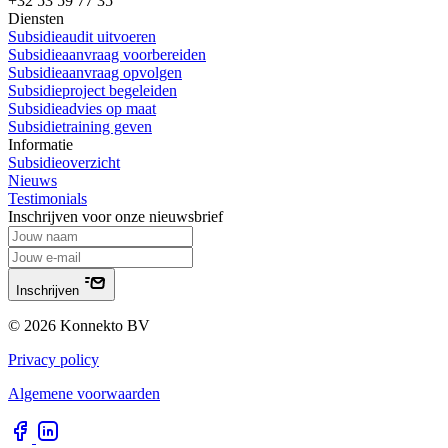
+32 53 59 77 35
Diensten
Subsidieaudit uitvoeren
Subsidieaanvraag voorbereiden
Subsidieaanvraag opvolgen
Subsidieproject begeleiden
Subsidieadvies op maat
Subsidietraining geven
Informatie
Subsidieoverzicht
Nieuws
Testimonials
Inschrijven voor onze nieuwsbrief
Inschrijven
© 2026 Konnekto BV
Privacy policy
Algemene voorwaarden