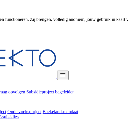
en functioneren. Zij brengen, volledig anoniem, jouw gebruik in kaart 
raag opvolgen
Subsidieproject begeleiden
ject
Onderzoeksproject
Baekeland-mandaat
-subsidies