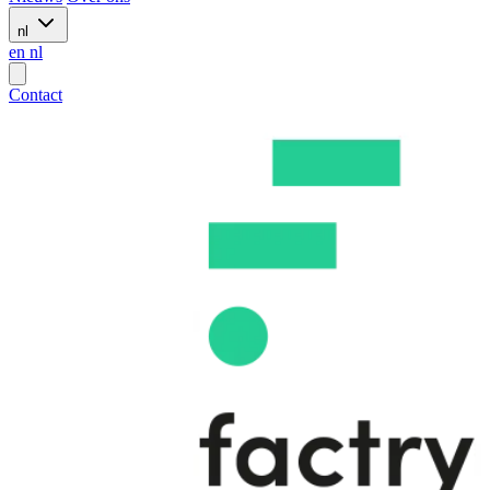
nl
en
nl
Contact