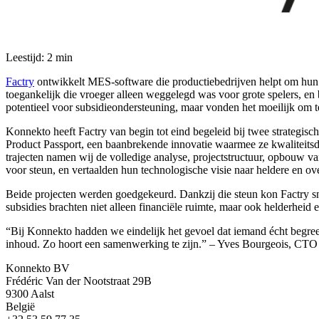
Leestijd: 2 min
Factry
ontwikkelt MES-software die productiebedrijven helpt om hun p
toegankelijk die vroeger alleen weggelegd was voor grote spelers, en
potentieel voor subsidieondersteuning, maar vonden het moeilijk om 
Konnekto heeft Factry van begin tot eind begeleid bij twee strategi
Product Passport, een baanbrekende innovatie waarmee ze kwaliteitsda
trajecten namen wij de volledige analyse, projectstructuur, opbouw v
voor steun, en vertaalden hun technologische visie naar heldere en ov
Beide projecten werden goedgekeurd. Dankzij die steun kon Factry sn
subsidies brachten niet alleen financiële ruimte, maar ook helderheid e
“Bij Konnekto hadden we eindelijk het gevoel dat iemand écht begreep
inhoud. Zo hoort een samenwerking te zijn.” – Yves Bourgeois, CTO
Konnekto BV
Frédéric Van der Nootstraat 29B
9300 Aalst
België