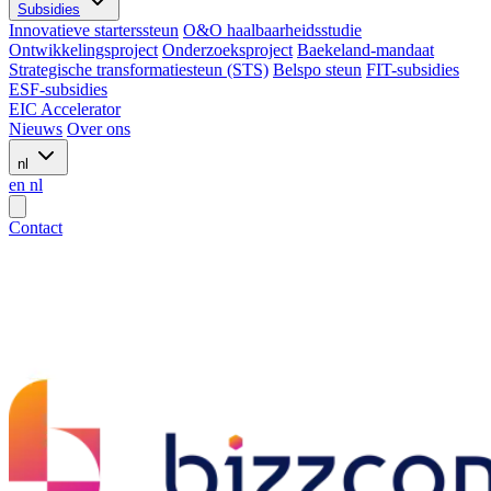
Subsidies
Innovatieve starterssteun
O&O haalbaarheidsstudie
Ontwikkelingsproject
Onderzoeksproject
Baekeland-mandaat
Strategische transformatiesteun (STS)
Belspo steun
FIT-subsidies
ESF-subsidies
EIC Accelerator
Nieuws
Over ons
nl
en
nl
Contact