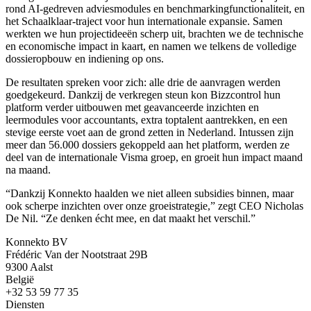
rond AI-gedreven adviesmodules en benchmarkingfunctionaliteit, en
het Schaalklaar-traject voor hun internationale expansie. Samen
werkten we hun projectideeën scherp uit, brachten we de technische
en economische impact in kaart, en namen we telkens de volledige
dossieropbouw en indiening op ons.
De resultaten spreken voor zich: alle drie de aanvragen werden
goedgekeurd. Dankzij de verkregen steun kon Bizzcontrol hun
platform verder uitbouwen met geavanceerde inzichten en
leermodules voor accountants, extra toptalent aantrekken, en een
stevige eerste voet aan de grond zetten in Nederland. Intussen zijn
meer dan 56.000 dossiers gekoppeld aan het platform, werden ze
deel van de internationale Visma groep, en groeit hun impact maand
na maand.
“Dankzij Konnekto haalden we niet alleen subsidies binnen, maar
ook scherpe inzichten over onze groeistrategie,” zegt CEO Nicholas
De Nil. “Ze denken écht mee, en dat maakt het verschil.”
Konnekto BV
Frédéric Van der Nootstraat 29B
9300 Aalst
België
+32 53 59 77 35
Diensten