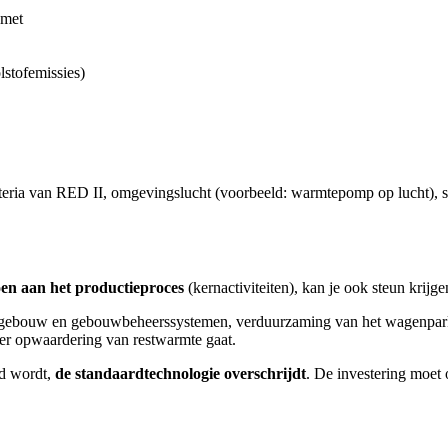
n met
lstofemissies)
teria van RED II, omgevingslucht (voorbeeld: warmtepomp op lucht), st
oen aan het productieproces
(kernactiviteiten), kan je ook steun krijg
ting, gebouw en gebouwbeheerssystemen, verduurzaming van het wagenpar
over opwaardering van restwarmte gaat.
rd wordt,
de standaardtechnologie overschrijdt
. De investering moet 