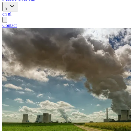
nl
en
nl
Contact