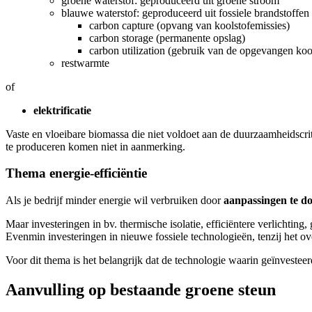
groene waterstof: geproduceerd uit groene stroom
blauwe waterstof: geproduceerd uit fossiele brandstoffe
carbon capture (opvang van koolstofemissies)
carbon storage (permanente opslag)
carbon utilization (gebruik van de opgevangen koo
restwarmte
of
elektrificatie
Vaste en vloeibare biomassa die niet voldoet aan de duurzaamheidscri
te produceren komen niet in aanmerking.
Thema energie-efficiëntie
Als je bedrijf minder energie wil verbruiken door
aanpassingen te d
Maar investeringen in bv. thermische isolatie, efficiëntere verlich
Evenmin investeringen in nieuwe fossiele technologieën, tenzij het 
Voor dit thema is het belangrijk dat de technologie waarin geïnvestee
Aanvulling op bestaande groene steun