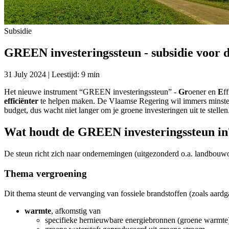
Subsidie
GREEN investeringssteun - subsidie voor d
31 July 2024 | Leestijd: 9 min
Het nieuwe instrument “GREEN investeringssteun” -
Gr
oener en
E
f
efficiënter
te helpen maken. De Vlaamse Regering wil immers minstens
budget, dus wacht niet langer om je groene investeringen uit te stellen
Wat houdt de GREEN investeringssteun in
De steun richt zich naar ondernemingen (uitgezonderd o.a. landbou
Thema vergroening
Dit thema steunt de vervanging van fossiele brandstoffen (zoals aardg
warmte
, afkomstig van
specifieke hernieuwbare energiebronnen (groene warmte