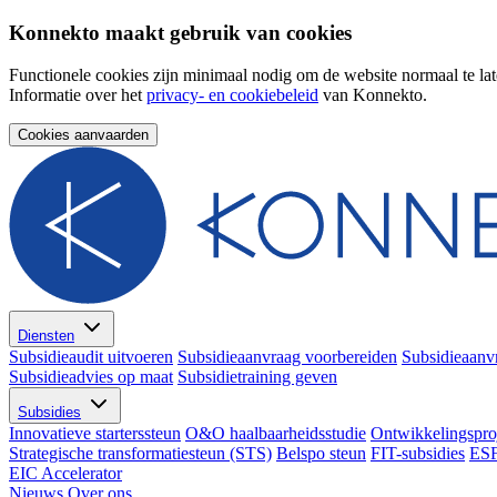
Konnekto maakt gebruik van cookies
Functionele cookies zijn minimaal nodig om de website normaal te lat
Informatie over het
privacy- en cookiebeleid
van Konnekto.
Cookies aanvaarden
Diensten
Subsidieaudit uitvoeren
Subsidieaanvraag voorbereiden
Subsidieaanv
Subsidieadvies op maat
Subsidietraining geven
Subsidies
Innovatieve starterssteun
O&O haalbaarheidsstudie
Ontwikkelingspro
Strategische transformatiesteun (STS)
Belspo steun
FIT-subsidies
ESF
EIC Accelerator
Nieuws
Over ons