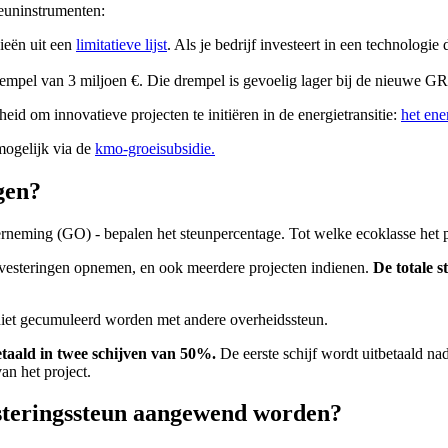
euninstrumenten:
gieën uit een
limitatieve lijst
. Als je bedrijf investeert in een technologie 
mpel van 3 miljoen €. Die drempel is gevoelig lager bij de nieuwe GR
id om innovatieve projecten te initiëren in de energietransitie:
het ene
 mogelijk via de
kmo-groeisubsidie.
gen?
eming (GO) - bepalen het steunpercentage. Tot welke ecoklasse het pr
investeringen opnemen, en ook meerdere projecten indienen.
De totale 
et gecumuleerd worden met andere overheidssteun.
etaald in twee schijven van 50%.
De eerste schijf wordt uitbetaald n
an het project.
steringssteun aangewend worden?