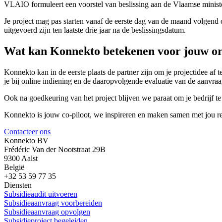
VLAIO formuleert een voorstel van beslissing aan de Vlaamse minist
Je project mag pas starten vanaf de eerste dag van de maand volgend
uitgevoerd zijn ten laatste drie jaar na de beslissingsdatum.
Wat kan Konnekto betekenen voor jouw or
Konnekto kan in de eerste plaats de partner zijn om je projectidee af
je bij online indiening en de daaropvolgende evaluatie van de aanvraa
Ook na goedkeuring van het project blijven we paraat om je bedrijf te
Konnekto is jouw co-piloot, we inspireren en maken samen met jou res
Contacteer ons
Konnekto BV
Frédéric Van der Nootstraat 29B
9300 Aalst
België
+32 53 59 77 35
Diensten
Subsidieaudit uitvoeren
Subsidieaanvraag voorbereiden
Subsidieaanvraag opvolgen
Subsidieproject begeleiden