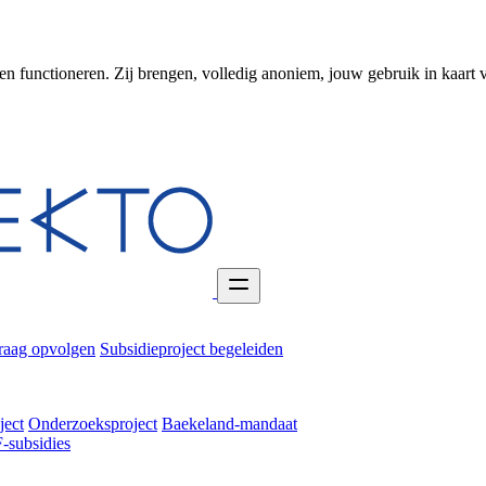
en functioneren. Zij brengen, volledig anoniem, jouw gebruik in kaart 
raag opvolgen
Subsidieproject begeleiden
ject
Onderzoeksproject
Baekeland-mandaat
-subsidies