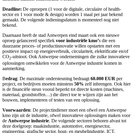
Deadline:
De oproepen (1 voor de digitale, circulaire of health-
sector en 1 voor mode & design) worden 1 maal per jaar bekend
gemaakt. De volgende indieningsdatum is momenteel nog niet
bekend.
Daarnaast heeft de stad Antwerpen eind maart ook een nieuwe
oproep gelanceerd specifiek
voor industriële kmo’
s die een
duurzame proces- of productinnovatie willen opstarten met een
positieve impact op energieverbruik, circulariteit, elektrificatie en/of
CO
-uitstoot. Ook Antwerpse ondernemingen die zulke innovatieve
2
oplossingen ontwikkelen voor de Antwerpse industrie komen in
aanmerking.
B
edrag
: De maximale ondersteuning bedraagt
60.000 EUR
per
project, en bedrijven moeten minstens
50%
zelf inbrengen. Ook hier
is de financiële steun vooral beperkt tot directe kosten (machines,
materiaal, grondstoffen…) die direct toe te wijzen zijn aan het
bouwen, implementeren of testen van een oplossing.
Voorwaarden
: De projectindiener moet een ofwel een Antwerpse
kmo zijn uit de industrie, ofwel innovatieve oplossingen maken voor
de
Antwerpse industrie
. De volgende sectoren behoren alvast tot
deze doelgroep: maakindustrie, automotive, energiesector,
engineering, grafische sector, hout- en meubelindustrie, ICT,