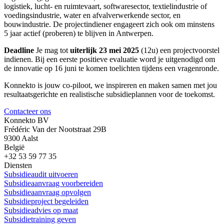
logistiek, lucht- en ruimtevaart, softwaresector, textielindustrie of
voedingsindustrie, water en afvalverwerkende sector, en
bouwindustrie. De projectindiener engageert zich ook om minstens
5 jaar actief (proberen) te blijven in Antwerpen.
Deadline
Je mag tot
uiterlijk 23 mei 2025
(12u) een projectvoorstel
indienen. Bij een eerste positieve evaluatie word je uitgenodigd om
de innovatie op 16 juni te komen toelichten tijdens een vragenronde.
Konnekto is jouw co-piloot, we inspireren en maken samen met jou
resultaatsgerichte en realistische subsidieplannen voor de toekomst.
Contacteer ons
Konnekto BV
Frédéric Van der Nootstraat 29B
9300 Aalst
België
+32 53 59 77 35
Diensten
Subsidieaudit uitvoeren
Subsidieaanvraag voorbereiden
Subsidieaanvraag opvolgen
Subsidieproject begeleiden
Subsidieadvies op maat
Subsidietraining geven