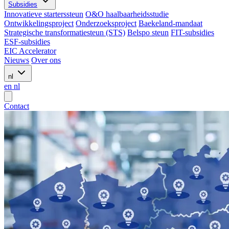
Subsidies
Innovatieve starterssteun
O&O haalbaarheidsstudie
Ontwikkelingsproject
Onderzoeksproject
Baekeland-mandaat
Strategische transformatiesteun (STS)
Belspo steun
FIT-subsidies
ESF-subsidies
EIC Accelerator
Nieuws
Over ons
nl
en
nl
Contact