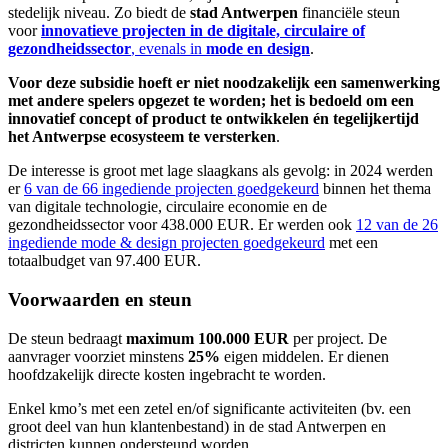
stedelijk niveau. Zo biedt de
stad Antwerpen
financiële steun
voor
innovatieve projecten in de digitale, circulaire of
gezondheidssector
, evenals in
mode en design
.
Voor deze subsidie hoeft er niet noodzakelijk een samenwerking
met andere spelers opgezet te worden; het is bedoeld om een
innovatief concept of product te ontwikkelen én tegelijkertijd
het Antwerpse ecosysteem te versterken
.
De interesse is groot met lage slaagkans als gevolg: in 2024 werden
er
6 van de 66 ingediende projecten goedgekeurd
binnen het thema
van digitale technologie, circulaire economie en de
gezondheidssector voor 438.000 EUR. Er werden ook
12 van de 26
ingediende mode & design projecten goedgekeurd
met een
totaalbudget van 97.400 EUR.
Voorwaarden en steun
De steun bedraagt
maximum 100.000 EUR
per project. De
aanvrager voorziet minstens
25%
eigen middelen. Er dienen
hoofdzakelijk directe kosten ingebracht te worden.
Enkel kmo’s met een zetel en/of significante activiteiten (bv. een
groot deel van hun klantenbestand) in de stad Antwerpen en
districten kunnen ondersteund worden.