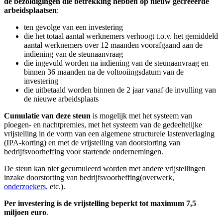
de bezoldigingen die betrekking hebben op nieuw gecreëerde
arbeidsplaatsen
:
ten gevolge van een investering
die het totaal aantal werknemers verhoogt t.o.v. het gemiddeld
aantal werknemers over 12 maanden voorafgaand aan de
indiening van de steunaanvraag
die ingevuld worden na indiening van de steunaanvraag en
binnen 36 maanden na de voltooiingsdatum van de
investering
die uitbetaald worden binnen de 2 jaar vanaf de invulling van
de nieuwe arbeidsplaats
Cumulatie van deze steun
is mogelijk met het systeem van
ploegen- en nachtpremies, met het systeem van de gedeeltelijke
vrijstelling in de vorm van een algemene structurele lastenverlaging
(IPA-korting) en met de vrijstelling van doorstorting van
bedrijfsvoorheffing voor startende ondernemingen.
De steun kan niet gecumuleerd worden met andere vrijstellingen
inzake doorstorting van bedrijfsvoorheffing(overwerk,
onderzoekers,
etc.).
Per investering
is de vrijstelling beperkt tot
maximum 7,5
miljoen euro
.