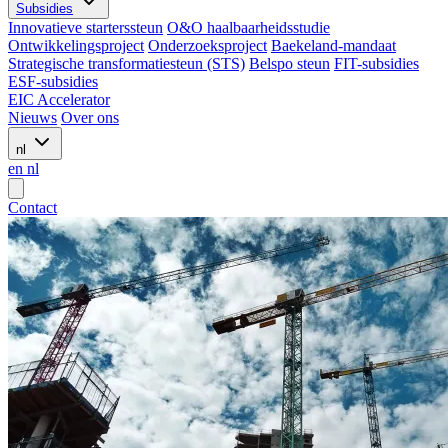
Subsidies
Innovatieve starterssteun
O&O haalbaarheidsstudie
Ontwikkelingsproject
Onderzoeksproject
Baekeland-mandaat
Strategische transformatiesteun (STS)
Belspo steun
FIT-subsidies
ESF-subsidies
EIC Accelerator
Nieuws
Over ons
nl
en
nl
Contact