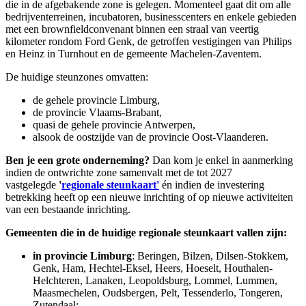
die in de afgebakende zone is gelegen. Momenteel gaat dit om alle
bedrijventerreinen, incubatoren, businesscenters en enkele gebieden
met een brownfieldconvenant binnen een straal van veertig
kilometer rondom Ford Genk, de getroffen vestigingen van Philips
en Heinz in Turnhout en de gemeente Machelen-Zaventem.
De huidige steunzones omvatten:
de gehele provincie Limburg,
de provincie Vlaams-Brabant,
quasi de gehele provincie Antwerpen,
alsook de oostzijde van de provincie Oost-Vlaanderen.
Ben je een grote onderneming?
Dan kom je enkel in aanmerking
indien de ontwrichte zone samenvalt met de tot 2027
vastgelegde
'
regionale steunkaart'
én indien de investering
betrekking heeft op een nieuwe inrichting of op nieuwe activiteiten
van een bestaande inrichting.
Gemeenten
die in de huidige regionale steunkaart vallen zijn:
in provincie Limburg
: Beringen, Bilzen, Dilsen-Stokkem,
Genk, Ham, Hechtel-Eksel, Heers, Hoeselt, Houthalen-
Helchteren, Lanaken, Leopoldsburg, Lommel, Lummen,
Maasmechelen, Oudsbergen, Pelt, Tessenderlo, Tongeren,
Zutendaal;