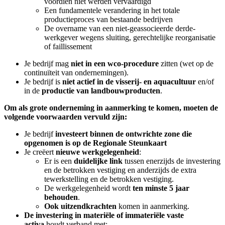
voordien niet werden vervaardigd
Een fundamentele verandering in het totale
productieproces van bestaande bedrijven
De overname van een niet-geassocieerde derde-
werkgever wegens sluiting, gerechtelijke reorganisatie
of faillissement
Je bedrijf mag
niet in een wco-procedure
zitten (wet op de
continuïteit van ondernemingen).
Je bedrijf is
niet actief in de visserij- en aquacultuur
en/of
in de
productie van landbouwproducten
.
Om als grote onderneming in aanmerking te komen, moeten de
volgende voorwaarden vervuld zijn:
Je bedrijf
investeert binnen de ontwrichte zone die
opgenomen is op de Regionale Steunkaart
Je creëert
nieuwe werkgelegenheid
:
Er is een
duidelijke link
tussen enerzijds de investering
en de betrokken vestiging en anderzijds de extra
tewerkstelling en de betrokken vestiging.
De werkgelegenheid wordt
ten minste 5 jaar
behouden
.
Ook uitzendkrachten
komen in aanmerking.
De investering in materiële of immateriële vaste
activa
houdt verband met: