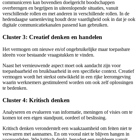
communiceren kan bovendien doelgericht boodschappen
overbrengen en begrijpen in uiteenlopende situaties, vanuit
verschillende rollen en met anderen in verschillende rollen. In de
hedendaagse samenleving houdt deze vaardigheid ook in dat je ook
digitale communicatiekanalen passend kan gebruiken.
Cluster 3: Creatief denken en handelen
Het vermogen om nieuwe en/of ongebruikelijke maar toepasbare
ideeën voor bestaande vraagstukken te vinden.
Naast het vernieuwende aspect moet ook aandacht zijn voor
toepasbaarheid en bruikbaarheid in een specifieke context. Creatief
vermogen wordt het sterkst ontwikkeld in een rijke leeromgeving
waarin werknemers gestimuleerd worden om ook zelf oplossingen
te bedenken.
Cluster 4: Kritisch denken
Analyseren en evalueren van informatie, meningen of visies om te
komen tot een eigen standpunt, oordeel of beslissing.
Kritisch denken veronderstelt een waakzaamheid om feiten niet te
verwarren met aannames. En om vooral niet te blijven hangen in
vooroordelen. Wie kritisch denkt, benadert een probleem vanuit