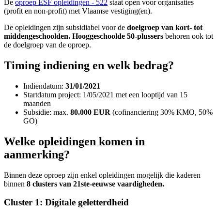
De
oproep ESF opleidingen - 522
staat open voor organisaties
(profit en non-profit) met Vlaamse vestiging(en).
De opleidingen zijn subsidiabel voor de
doelgroep van kort- tot
middengeschoolden. Hooggeschoolde 50-plussers
behoren ook tot
de doelgroep van de oproep.
Timing indiening en welk bedrag?
Indiendatum:
31/01/2021
Startdatum project: 1/05/2021 met een looptijd van 15
maanden
Subsidie: max.
80.000 EUR
(cofinanciering 30% KMO, 50%
GO)
Welke opleidingen komen in
aanmerking?
Binnen deze oproep zijn enkel opleidingen mogelijk die kaderen
binnen
8 clusters van 21ste-eeuwse vaardigheden.
Cluster 1: Digitale geletterdheid