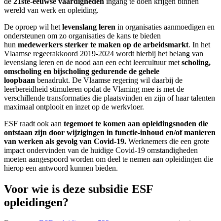
de
21ste-eeuwse vaardigheden
ingang te doen krijgen binnen
wereld van werk en opleiding.
De oproep wil het
levenslang leren
in organisaties aanmoedigen en
ondersteunen om zo organisaties de kans te bieden
hun
medewerkers sterker te maken op de arbeidsmarkt
. In het
Vlaamse regeerakkoord 2019-2024 wordt hierbij het belang van
levenslang leren en de nood aan een echt leercultuur met
scholing,
omscholing en bijscholing gedurende de gehele
loopbaan
benadrukt. De Vlaamse regering wil daarbij de
leerbereidheid stimuleren opdat de Vlaming mee is met de
verschillende transformaties die plaatsvinden en zijn of haar talenten
maximaal ontplooit en inzet op de werkvloer.
ESF raadt ook aan
tegemoet te komen aan opleidingsnoden die
ontstaan zijn door wijzigingen in functie-inhoud en/of manieren
van werken als gevolg van Covid-19.
Werknemers die een grote
impact ondervinden van de huidige Covid-19 omstandigheden
moeten aangespoord worden om deel te nemen aan opleidingen die
hierop een antwoord kunnen bieden.
Voor wie is deze subsidie ESF
opleidingen?