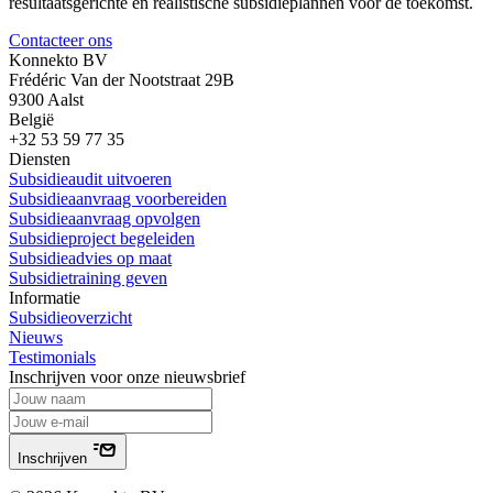
resultaatsgerichte en realistische subsidieplannen voor de toekomst.
Contacteer ons
Konnekto BV
Frédéric Van der Nootstraat 29B
9300 Aalst
België
+32 53 59 77 35
Diensten
Subsidieaudit uitvoeren
Subsidieaanvraag voorbereiden
Subsidieaanvraag opvolgen
Subsidieproject begeleiden
Subsidieadvies op maat
Subsidietraining geven
Informatie
Subsidieoverzicht
Nieuws
Testimonials
Inschrijven voor onze nieuwsbrief
Inschrijven