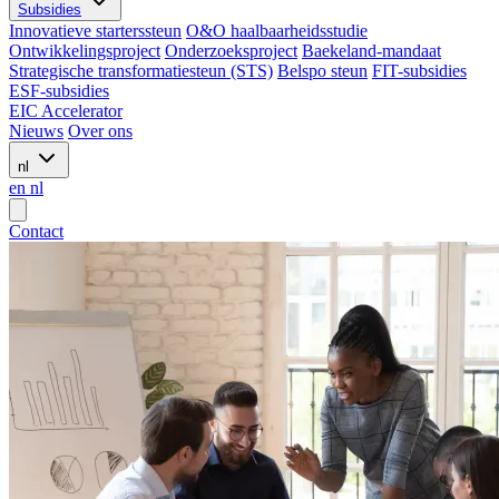
Subsidies
Innovatieve starterssteun
O&O haalbaarheidsstudie
Ontwikkelingsproject
Onderzoeksproject
Baekeland-mandaat
Strategische transformatiesteun (STS)
Belspo steun
FIT-subsidies
ESF-subsidies
EIC Accelerator
Nieuws
Over ons
nl
en
nl
Contact